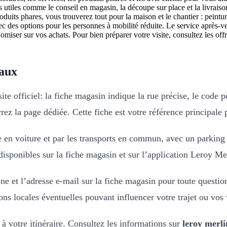
 utiles comme le conseil en magasin, la découpe sur place et la livraison
roduits phares, vous trouverez tout pour la maison et le chantier : peintu
ec des options pour les personnes à mobilité réduite. Le service après-ven
iser sur vos achats. Pour bien préparer votre visite, consultez les offr
eaux
 officiel: la fiche magasin indique la rue précise, le code pos
ez la page dédiée. Cette fiche est votre référence principale po
le en voiture et par les transports en commun, avec un parking
t disponibles sur la fiche magasin et sur l’application Leroy Mer
e et l’adresse e-mail sur la fiche magasin pour toute questio
ions locales éventuelles pouvant influencer votre trajet ou vos 
a à votre itinéraire. Consultez les informations sur
leroy merl