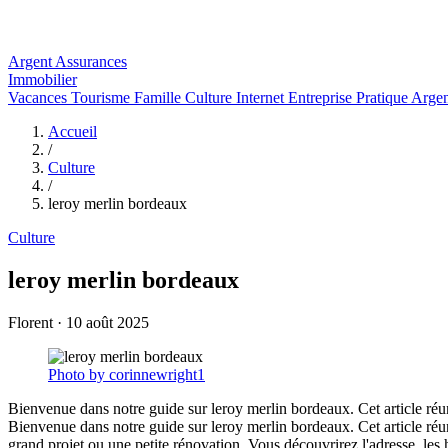
Argent
Assurances
Immobilier
Vacances
Tourisme
Famille
Culture
Internet
Entreprise
Pratique
Arge
Accueil
/
Culture
/
leroy merlin bordeaux
Culture
leroy merlin bordeaux
Florent
·
10 août 2025
Photo by corinnewright1
Bienvenue dans notre guide sur leroy merlin bordeaux. Cet article réun
Bienvenue dans notre guide sur leroy merlin bordeaux. Cet article réun
grand projet ou une petite rénovation. Vous découvrirez l'adresse, les ho