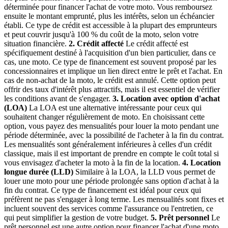
déterminée pour financer l'achat de votre moto. Vous remboursez
ensuite le montant emprunté, plus les intérêts, selon un échéancier
établi. Ce type de crédit est accessible à la plupart des emprunteurs
et peut couvrir jusqu'à 100 % du coût de la moto, selon votre
situation financière.
2. Crédit affecté
Le crédit affecté est
spécifiquement destiné à l'acquisition d'un bien particulier, dans ce
cas, une moto. Ce type de financement est souvent proposé par les
concessionnaires et implique un lien direct entre le prêt et l'achat. En
cas de non-achat de la moto, le crédit est annulé. Cette option peut
offrir des taux d'intérêt plus attractifs, mais il est essentiel de vérifier
les conditions avant de s'engager.
3. Location avec option d'achat
(LOA)
La LOA est une alternative intéressante pour ceux qui
souhaitent changer régulièrement de moto. En choisissant cette
option, vous payez des mensualités pour louer la moto pendant une
période déterminée, avec la possibilité de l'acheter à la fin du contrat.
Les mensualités sont généralement inférieures à celles d'un crédit
classique, mais il est important de prendre en compte le coût total si
vous envisagez d'acheter la moto à la fin de la location.
4. Location
longue durée (LLD)
Similaire à la LOA, la LLD vous permet de
louer une moto pour une période prolongée sans option d'achat à la
fin du contrat. Ce type de financement est idéal pour ceux qui
préfèrent ne pas s'engager à long terme. Les mensualités sont fixes et
incluent souvent des services comme l'assurance ou l'entretien, ce
qui peut simplifier la gestion de votre budget.
5. Prêt personnel
Le
prêt personnel est une autre option pour financer l'achat d'une moto.