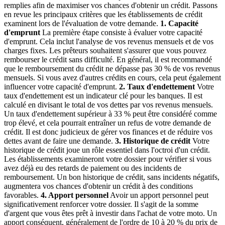
remplies afin de maximiser vos chances d'obtenir un crédit. Passons
en revue les principaux critères que les établissements de crédit
examinent lors de l'évaluation de votre demande.
1. Capacité
d'emprunt
La première étape consiste à évaluer votre capacité
d'emprunt. Cela inclut l'analyse de vos revenus mensuels et de vos
charges fixes. Les prêteurs souhaitent s'assurer que vous pouvez
rembourser le crédit sans difficulté. En général, il est recommandé
que le remboursement du crédit ne dépasse pas 30 % de vos revenus
mensuels. Si vous avez d'autres crédits en cours, cela peut également
influencer votre capacité d'emprunt.
2. Taux d'endettement
Votre
taux d'endettement est un indicateur clé pour les banques. Il est
calculé en divisant le total de vos dettes par vos revenus mensuels.
Un taux d'endettement supérieur à 33 % peut être considéré comme
trop élevé, et cela pourrait entraîner un refus de votre demande de
crédit. Il est donc judicieux de gérer vos finances et de réduire vos
dettes avant de faire une demande.
3. Historique de crédit
Votre
historique de crédit joue un rôle essentiel dans l'octroi d'un crédit.
Les établissements examineront votre dossier pour vérifier si vous
avez déjà eu des retards de paiement ou des incidents de
remboursement. Un bon historique de crédit, sans incidents négatifs,
augmentera vos chances d'obtenir un crédit à des conditions
favorables.
4. Apport personnel
Avoir un apport personnel peut
significativement renforcer votre dossier. Il s'agit de la somme
d'argent que vous êtes prêt à investir dans l'achat de votre moto. Un
apport conséquent, généralement de l'ordre de 10 à 20 % du prix de